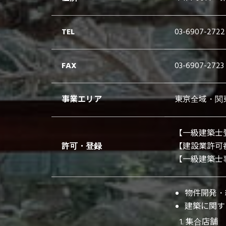
TEL
03-6907-2722
FAX
03-6907-2723
事業エリア
東京全域・関
【一級建築士
許可・登録
【建設業許可
【一級建築士
物件開発・
建築に関す
集合店舗