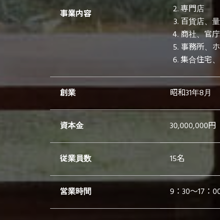
専門店
事業内容
百貨店、量
商社、官庁
事務所、ホ
集合住宅、
創業
昭和31年8月
資本金
30,000,000円
従業員数
15名
営業時間
9：30～17：0